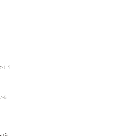
か！？
いる
した。