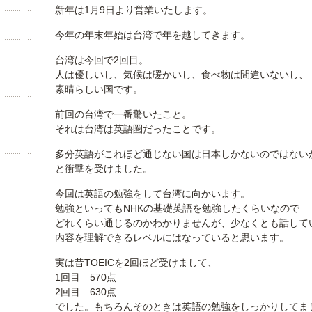
新年は1月9日より営業いたします。
今年の年末年始は台湾で年を越してきます。
台湾は今回で2回目。
人は優しいし、気候は暖かいし、食べ物は間違いないし、
素晴らしい国です。
前回の台湾で一番驚いたこと。
それは台湾は英語圏だったことです。
多分英語がこれほど通じない国は日本しかないのではない
と衝撃を受けました。
今回は英語の勉強をして台湾に向かいます。
勉強といってもNHKの基礎英語を勉強したくらいなので
どれくらい通じるのかわかりませんが、少なくとも話して
内容を理解できるレベルにはなっていると思います。
実は昔TOEICを2回ほど受けまして、
1回目 570点
2回目 630点
でした。もちろんそのときは英語の勉強をしっかりしてま