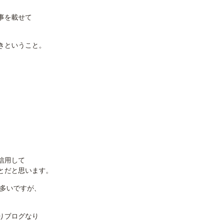
事を載せて
き
ということ。
信用して
とだと思います。
も多いですが、
。
りブログなり